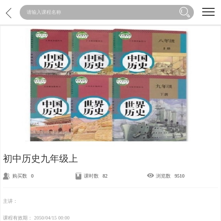
加载中...
初中历史九年级上
购买数
0
课时数
82
浏览数
9510
主讲：
课程有效期：
2050/04/15 00:00