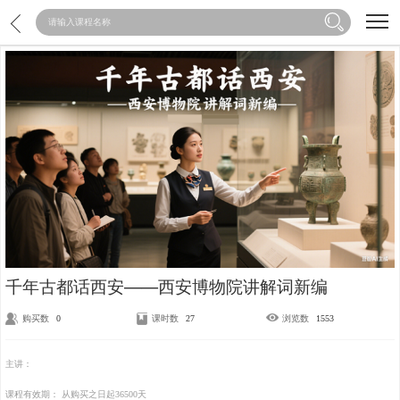
加载中...
千年古都话西安——西安博物院讲解词新编
购买数
0
课时数
27
浏览数
1553
主讲：
课程有效期：
从购买之日起36500天