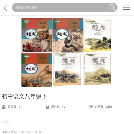
加载中...
初中语文八年级下
购买数
0
课时数
70
浏览数
2859
主讲：
课程有效期：
2051/04/15 00:00